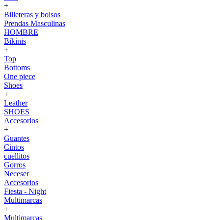
+
Billeteras y bolsos
Prendas Masculinas
HOMBRE
Bikinis
+
Top
Bottoms
One piece
Shoes
+
Leather
SHOES
Accesorios
+
Guantes
Cintos
cuellitos
Gorros
Neceser
Accesorios
Fiesta - Night
Multimarcas
+
Multimarcas