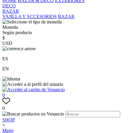
HOME
BAZAR & DECO
EXTERIORES
DECO
BAZAR
VAJILLA Y ACCESORIOS
BAZAR
Moneda
Según producto
$
USD
ES
EN
0
0
SHOP
+
Mujer