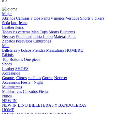
EN
Mujer
Abrigos
Camisas y tops
Pants y monos
Vestidos
Shorts y bikers
Seda
lana
Jeans
Leather items
Todas las carteras
Man
Tops
Shorts
Billeteras
Neceser
Porta ipad
Porta laptop
Materas
Pants
Zapatos
Posavasos
Cinturones
Man
Billeteras y bolsos
Prendas Masculinas
HOMBRE
Bikinis
Top
Bottoms
One piece
Shoes
Leather
SHOES
Accesorios
Guantes
Cintos
cuellitos
Gorros
Neceser
Accesorios
Fiesta - Night
Multimarcas
Multimarcas
Calzados
Fiesta
Niños
NEW IN
NEW IN
LINO
BILLETERAS Y BANDOLERAS
HOME