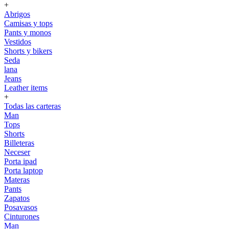
+
Abrigos
Camisas y tops
Pants y monos
Vestidos
Shorts y bikers
Seda
lana
Jeans
Leather items
+
Todas las carteras
Man
Tops
Shorts
Billeteras
Neceser
Porta ipad
Porta laptop
Materas
Pants
Zapatos
Posavasos
Cinturones
Man