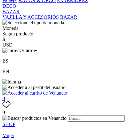
HOME
BAZAR & DECO
EXTERIORES
DECO
BAZAR
VAJILLA Y ACCESORIOS
BAZAR
Moneda
Según producto
$
USD
ES
EN
0
0
SHOP
+
Mujer