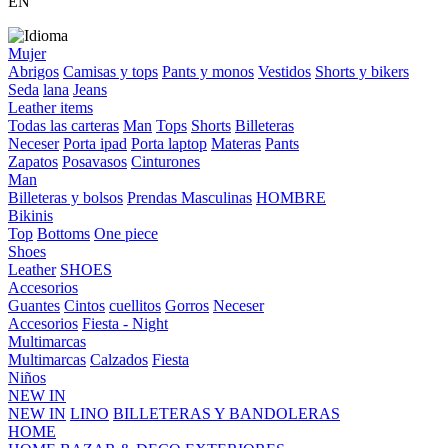
EN
Mujer
Abrigos
Camisas y tops
Pants y monos
Vestidos
Shorts y bikers
Seda
lana
Jeans
Leather items
Todas las carteras
Man
Tops
Shorts
Billeteras
Neceser
Porta ipad
Porta laptop
Materas
Pants
Zapatos
Posavasos
Cinturones
Man
Billeteras y bolsos
Prendas Masculinas
HOMBRE
Bikinis
Top
Bottoms
One piece
Shoes
Leather
SHOES
Accesorios
Guantes
Cintos
cuellitos
Gorros
Neceser
Accesorios
Fiesta - Night
Multimarcas
Multimarcas
Calzados
Fiesta
Niños
NEW IN
NEW IN
LINO
BILLETERAS Y BANDOLERAS
HOME