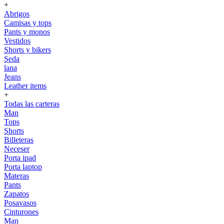
+
Abrigos
Camisas y tops
Pants y monos
Vestidos
Shorts y bikers
Seda
lana
Jeans
Leather items
+
Todas las carteras
Man
Tops
Shorts
Billeteras
Neceser
Porta ipad
Porta laptop
Materas
Pants
Zapatos
Posavasos
Cinturones
Man