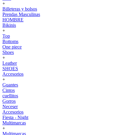
+
Billeteras y bolsos
Prendas Masculinas
HOMBRE
Bikinis
+
Top
Bottoms
One piece
Shoes
+
Leather
SHOES
Accesorios
+
Guantes
Cintos
cuellitos
Gorros
Neceser
Accesorios
Fiesta - Night
Multimarcas
+
Multimarcas