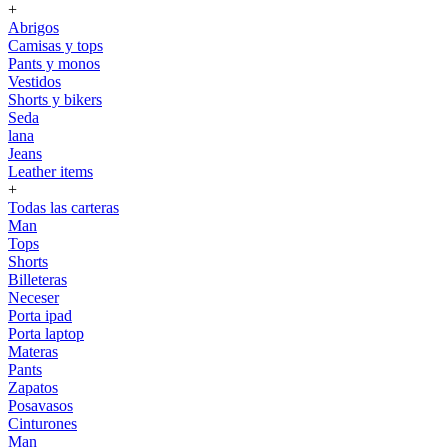
+
Abrigos
Camisas y tops
Pants y monos
Vestidos
Shorts y bikers
Seda
lana
Jeans
Leather items
+
Todas las carteras
Man
Tops
Shorts
Billeteras
Neceser
Porta ipad
Porta laptop
Materas
Pants
Zapatos
Posavasos
Cinturones
Man