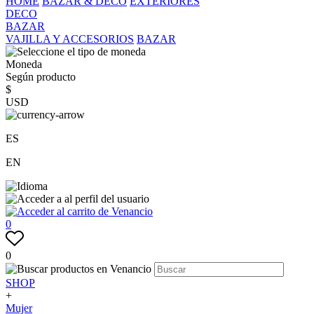
HOME
BAZAR & DECO
EXTERIORES
DECO
BAZAR
VAJILLA Y ACCESORIOS
BAZAR
Moneda
Según producto
$
USD
ES
EN
0
0
SHOP
+
Mujer