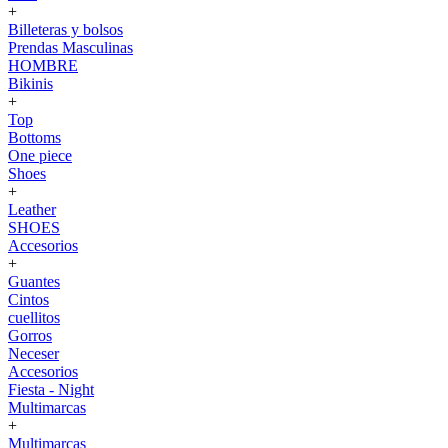
+
Billeteras y bolsos
Prendas Masculinas
HOMBRE
Bikinis
+
Top
Bottoms
One piece
Shoes
+
Leather
SHOES
Accesorios
+
Guantes
Cintos
cuellitos
Gorros
Neceser
Accesorios
Fiesta - Night
Multimarcas
+
Multimarcas