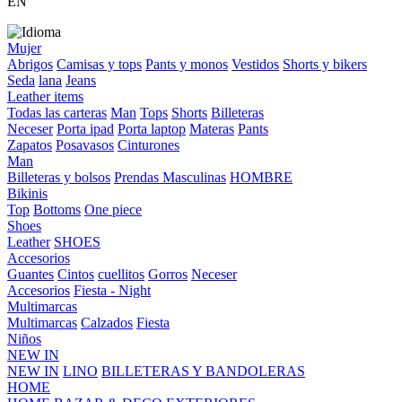
EN
Mujer
Abrigos
Camisas y tops
Pants y monos
Vestidos
Shorts y bikers
Seda
lana
Jeans
Leather items
Todas las carteras
Man
Tops
Shorts
Billeteras
Neceser
Porta ipad
Porta laptop
Materas
Pants
Zapatos
Posavasos
Cinturones
Man
Billeteras y bolsos
Prendas Masculinas
HOMBRE
Bikinis
Top
Bottoms
One piece
Shoes
Leather
SHOES
Accesorios
Guantes
Cintos
cuellitos
Gorros
Neceser
Accesorios
Fiesta - Night
Multimarcas
Multimarcas
Calzados
Fiesta
Niños
NEW IN
NEW IN
LINO
BILLETERAS Y BANDOLERAS
HOME