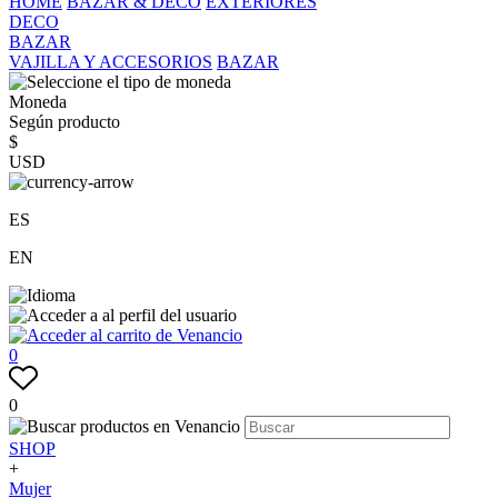
HOME
BAZAR & DECO
EXTERIORES
DECO
BAZAR
VAJILLA Y ACCESORIOS
BAZAR
Moneda
Según producto
$
USD
ES
EN
0
0
SHOP
+
Mujer