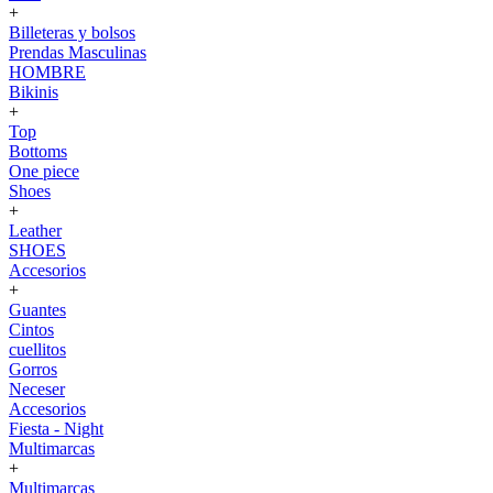
+
Billeteras y bolsos
Prendas Masculinas
HOMBRE
Bikinis
+
Top
Bottoms
One piece
Shoes
+
Leather
SHOES
Accesorios
+
Guantes
Cintos
cuellitos
Gorros
Neceser
Accesorios
Fiesta - Night
Multimarcas
+
Multimarcas