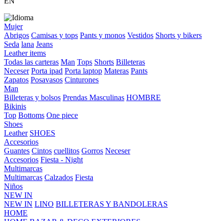
EN
Mujer
Abrigos
Camisas y tops
Pants y monos
Vestidos
Shorts y bikers
Seda
lana
Jeans
Leather items
Todas las carteras
Man
Tops
Shorts
Billeteras
Neceser
Porta ipad
Porta laptop
Materas
Pants
Zapatos
Posavasos
Cinturones
Man
Billeteras y bolsos
Prendas Masculinas
HOMBRE
Bikinis
Top
Bottoms
One piece
Shoes
Leather
SHOES
Accesorios
Guantes
Cintos
cuellitos
Gorros
Neceser
Accesorios
Fiesta - Night
Multimarcas
Multimarcas
Calzados
Fiesta
Niños
NEW IN
NEW IN
LINO
BILLETERAS Y BANDOLERAS
HOME