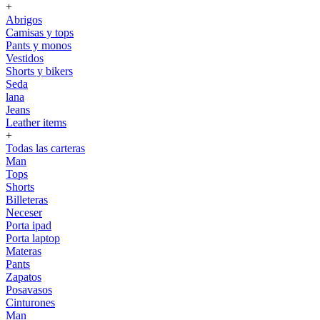
+
Abrigos
Camisas y tops
Pants y monos
Vestidos
Shorts y bikers
Seda
lana
Jeans
Leather items
+
Todas las carteras
Man
Tops
Shorts
Billeteras
Neceser
Porta ipad
Porta laptop
Materas
Pants
Zapatos
Posavasos
Cinturones
Man