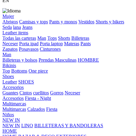
EN
Mujer
Abrigos
Camisas y tops
Pants y monos
Vestidos
Shorts y bikers
Seda
lana
Jeans
Leather items
Todas las carteras
Man
Tops
Shorts
Billeteras
Neceser
Porta ipad
Porta laptop
Materas
Pants
Zapatos
Posavasos
Cinturones
Man
Billeteras y bolsos
Prendas Masculinas
HOMBRE
Bikinis
Top
Bottoms
One piece
Shoes
Leather
SHOES
Accesorios
Guantes
Cintos
cuellitos
Gorros
Neceser
Accesorios
Fiesta - Night
Multimarcas
Multimarcas
Calzados
Fiesta
Niños
NEW IN
NEW IN
LINO
BILLETERAS Y BANDOLERAS
HOME