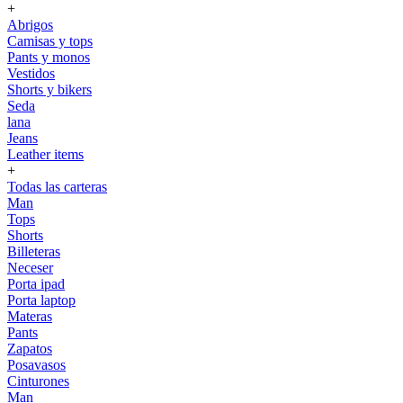
+
Abrigos
Camisas y tops
Pants y monos
Vestidos
Shorts y bikers
Seda
lana
Jeans
Leather items
+
Todas las carteras
Man
Tops
Shorts
Billeteras
Neceser
Porta ipad
Porta laptop
Materas
Pants
Zapatos
Posavasos
Cinturones
Man