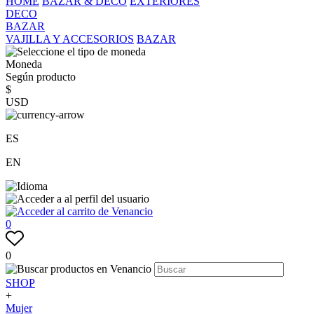
HOME
BAZAR & DECO
EXTERIORES
DECO
BAZAR
VAJILLA Y ACCESORIOS
BAZAR
Moneda
Según producto
$
USD
ES
EN
0
0
SHOP
+
Mujer