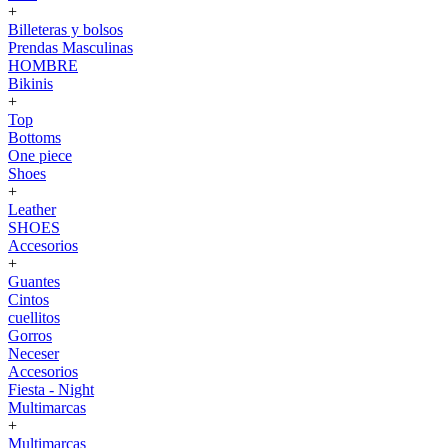
+
Billeteras y bolsos
Prendas Masculinas
HOMBRE
Bikinis
+
Top
Bottoms
One piece
Shoes
+
Leather
SHOES
Accesorios
+
Guantes
Cintos
cuellitos
Gorros
Neceser
Accesorios
Fiesta - Night
Multimarcas
+
Multimarcas