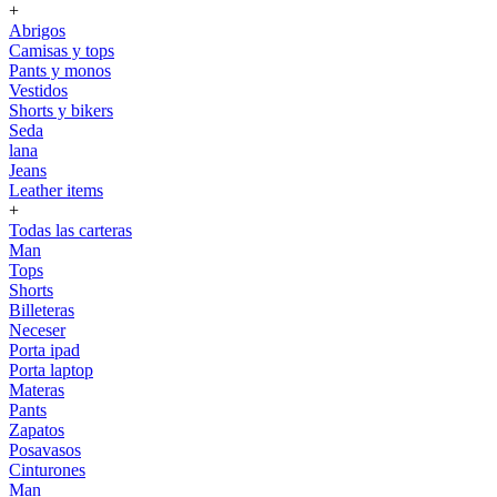
+
Abrigos
Camisas y tops
Pants y monos
Vestidos
Shorts y bikers
Seda
lana
Jeans
Leather items
+
Todas las carteras
Man
Tops
Shorts
Billeteras
Neceser
Porta ipad
Porta laptop
Materas
Pants
Zapatos
Posavasos
Cinturones
Man