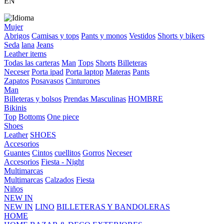
EN
Mujer
Abrigos
Camisas y tops
Pants y monos
Vestidos
Shorts y bikers
Seda
lana
Jeans
Leather items
Todas las carteras
Man
Tops
Shorts
Billeteras
Neceser
Porta ipad
Porta laptop
Materas
Pants
Zapatos
Posavasos
Cinturones
Man
Billeteras y bolsos
Prendas Masculinas
HOMBRE
Bikinis
Top
Bottoms
One piece
Shoes
Leather
SHOES
Accesorios
Guantes
Cintos
cuellitos
Gorros
Neceser
Accesorios
Fiesta - Night
Multimarcas
Multimarcas
Calzados
Fiesta
Niños
NEW IN
NEW IN
LINO
BILLETERAS Y BANDOLERAS
HOME