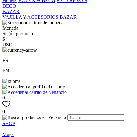
HOME
BAZAR & DECO
EXTERIORES
DECO
BAZAR
VAJILLA Y ACCESORIOS
BAZAR
Moneda
Según producto
$
USD
ES
EN
0
0
SHOP
+
Mujer