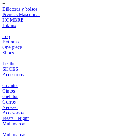
+
Billeteras y bolsos
Prendas Masculinas
HOMBRE
Bikinis
+
Top
Bottoms
One piece
Shoes
+
Leather
SHOES
Accesorios
+
Guantes
Cintos
cuellitos
Gorros
Neceser
Accesorios
Fiesta - Night
Multimarcas
+
Multimarcas