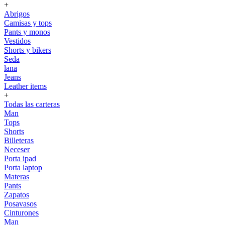
+
Abrigos
Camisas y tops
Pants y monos
Vestidos
Shorts y bikers
Seda
lana
Jeans
Leather items
+
Todas las carteras
Man
Tops
Shorts
Billeteras
Neceser
Porta ipad
Porta laptop
Materas
Pants
Zapatos
Posavasos
Cinturones
Man