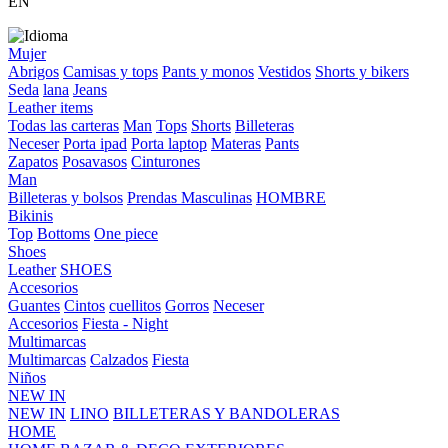
EN
Mujer
Abrigos
Camisas y tops
Pants y monos
Vestidos
Shorts y bikers
Seda
lana
Jeans
Leather items
Todas las carteras
Man
Tops
Shorts
Billeteras
Neceser
Porta ipad
Porta laptop
Materas
Pants
Zapatos
Posavasos
Cinturones
Man
Billeteras y bolsos
Prendas Masculinas
HOMBRE
Bikinis
Top
Bottoms
One piece
Shoes
Leather
SHOES
Accesorios
Guantes
Cintos
cuellitos
Gorros
Neceser
Accesorios
Fiesta - Night
Multimarcas
Multimarcas
Calzados
Fiesta
Niños
NEW IN
NEW IN
LINO
BILLETERAS Y BANDOLERAS
HOME