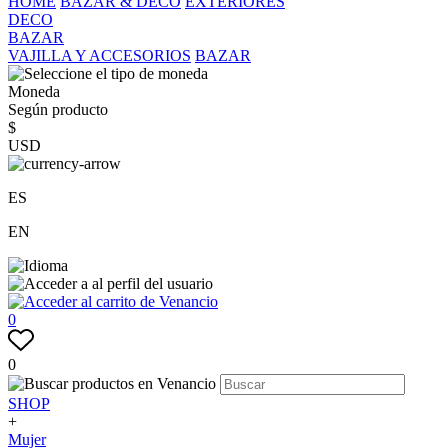
HOME
BAZAR & DECO
EXTERIORES
DECO
BAZAR
VAJILLA Y ACCESORIOS
BAZAR
Moneda
Según producto
$
USD
ES
EN
0
0
SHOP
+
Mujer