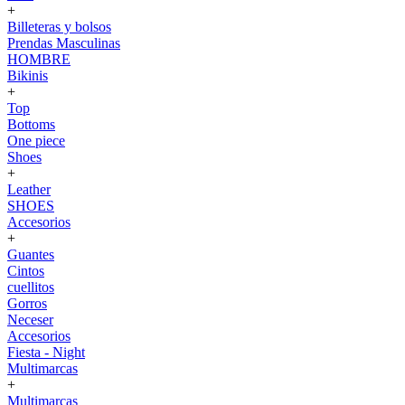
+
Billeteras y bolsos
Prendas Masculinas
HOMBRE
Bikinis
+
Top
Bottoms
One piece
Shoes
+
Leather
SHOES
Accesorios
+
Guantes
Cintos
cuellitos
Gorros
Neceser
Accesorios
Fiesta - Night
Multimarcas
+
Multimarcas