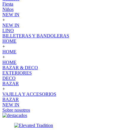
Fiesta
Niños
NEW IN
+
NEW IN
LINO
BILLETERAS Y BANDOLERAS
HOME
+
HOME
+
HOME
BAZAR & DECO
EXTERIORES
DECO
BAZAR
+
VAJILLA Y ACCESORIOS
BAZAR
NEW IN
Sobre nosotros