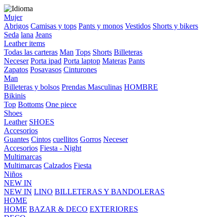
Mujer
Abrigos
Camisas y tops
Pants y monos
Vestidos
Shorts y bikers
Seda
lana
Jeans
Leather items
Todas las carteras
Man
Tops
Shorts
Billeteras
Neceser
Porta ipad
Porta laptop
Materas
Pants
Zapatos
Posavasos
Cinturones
Man
Billeteras y bolsos
Prendas Masculinas
HOMBRE
Bikinis
Top
Bottoms
One piece
Shoes
Leather
SHOES
Accesorios
Guantes
Cintos
cuellitos
Gorros
Neceser
Accesorios
Fiesta - Night
Multimarcas
Multimarcas
Calzados
Fiesta
Niños
NEW IN
NEW IN
LINO
BILLETERAS Y BANDOLERAS
HOME
HOME
BAZAR & DECO
EXTERIORES