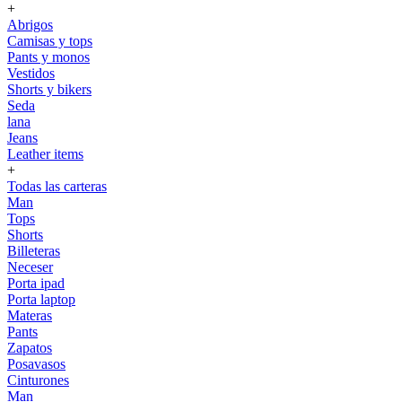
+
Abrigos
Camisas y tops
Pants y monos
Vestidos
Shorts y bikers
Seda
lana
Jeans
Leather items
+
Todas las carteras
Man
Tops
Shorts
Billeteras
Neceser
Porta ipad
Porta laptop
Materas
Pants
Zapatos
Posavasos
Cinturones
Man