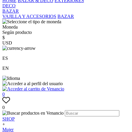
HOME
BAZAR & DECO
EXTERIORES
DECO
BAZAR
VAJILLA Y ACCESORIOS
BAZAR
Moneda
Según producto
$
USD
ES
EN
0
0
SHOP
+
Mujer