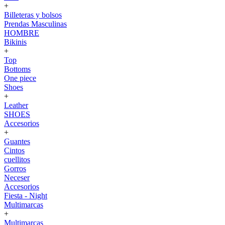
+
Billeteras y bolsos
Prendas Masculinas
HOMBRE
Bikinis
+
Top
Bottoms
One piece
Shoes
+
Leather
SHOES
Accesorios
+
Guantes
Cintos
cuellitos
Gorros
Neceser
Accesorios
Fiesta - Night
Multimarcas
+
Multimarcas