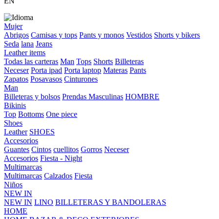
EN
Mujer
Abrigos
Camisas y tops
Pants y monos
Vestidos
Shorts y bikers
Seda
lana
Jeans
Leather items
Todas las carteras
Man
Tops
Shorts
Billeteras
Neceser
Porta ipad
Porta laptop
Materas
Pants
Zapatos
Posavasos
Cinturones
Man
Billeteras y bolsos
Prendas Masculinas
HOMBRE
Bikinis
Top
Bottoms
One piece
Shoes
Leather
SHOES
Accesorios
Guantes
Cintos
cuellitos
Gorros
Neceser
Accesorios
Fiesta - Night
Multimarcas
Multimarcas
Calzados
Fiesta
Niños
NEW IN
NEW IN
LINO
BILLETERAS Y BANDOLERAS
HOME