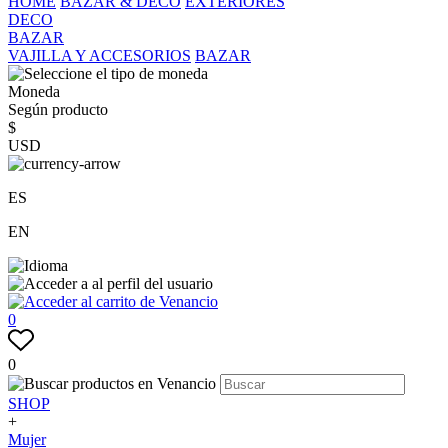
HOME
BAZAR & DECO
EXTERIORES
DECO
BAZAR
VAJILLA Y ACCESORIOS
BAZAR
Moneda
Según producto
$
USD
ES
EN
0
0
SHOP
+
Mujer