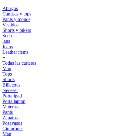
+
Abrigos
Camisas y tops
Pants y monos
Vestidos
Shorts y bikers
Seda
lana
Jeans
Leather items
+
Todas las carteras
Man
Tops
Shorts
Billeteras
Neceser
Porta ipad
Porta laptop
Materas
Pants
Zapatos
Posavasos
Cinturones
Man