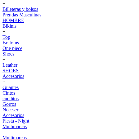
+
Billeteras y bolsos
Prendas Masculinas
HOMBRE
Bikinis
+
Top
Bottoms
One piece
Shoes
+
Leather
SHOES
Accesorios
+
Guantes
Cintos
cuellitos
Gorros
Neceser
Accesorios
Fiesta - Night
Multimarcas
+
Multimarcas