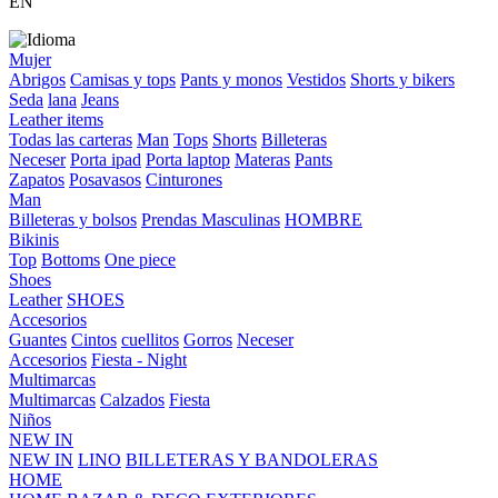
EN
Mujer
Abrigos
Camisas y tops
Pants y monos
Vestidos
Shorts y bikers
Seda
lana
Jeans
Leather items
Todas las carteras
Man
Tops
Shorts
Billeteras
Neceser
Porta ipad
Porta laptop
Materas
Pants
Zapatos
Posavasos
Cinturones
Man
Billeteras y bolsos
Prendas Masculinas
HOMBRE
Bikinis
Top
Bottoms
One piece
Shoes
Leather
SHOES
Accesorios
Guantes
Cintos
cuellitos
Gorros
Neceser
Accesorios
Fiesta - Night
Multimarcas
Multimarcas
Calzados
Fiesta
Niños
NEW IN
NEW IN
LINO
BILLETERAS Y BANDOLERAS
HOME