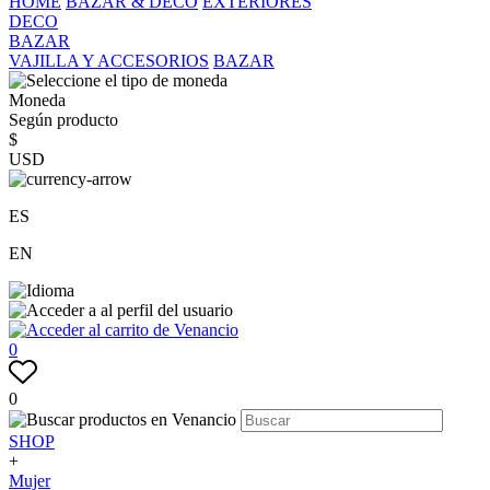
HOME
BAZAR & DECO
EXTERIORES
DECO
BAZAR
VAJILLA Y ACCESORIOS
BAZAR
Moneda
Según producto
$
USD
ES
EN
0
0
SHOP
+
Mujer