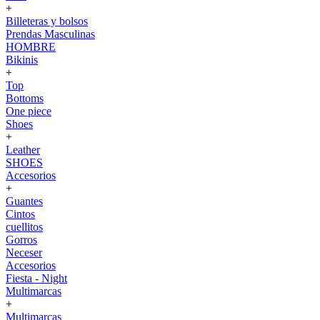
+
Billeteras y bolsos
Prendas Masculinas
HOMBRE
Bikinis
+
Top
Bottoms
One piece
Shoes
+
Leather
SHOES
Accesorios
+
Guantes
Cintos
cuellitos
Gorros
Neceser
Accesorios
Fiesta - Night
Multimarcas
+
Multimarcas