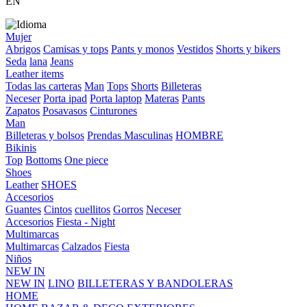
EN
Mujer
Abrigos
Camisas y tops
Pants y monos
Vestidos
Shorts y bikers
Seda
lana
Jeans
Leather items
Todas las carteras
Man
Tops
Shorts
Billeteras
Neceser
Porta ipad
Porta laptop
Materas
Pants
Zapatos
Posavasos
Cinturones
Man
Billeteras y bolsos
Prendas Masculinas
HOMBRE
Bikinis
Top
Bottoms
One piece
Shoes
Leather
SHOES
Accesorios
Guantes
Cintos
cuellitos
Gorros
Neceser
Accesorios
Fiesta - Night
Multimarcas
Multimarcas
Calzados
Fiesta
Niños
NEW IN
NEW IN
LINO
BILLETERAS Y BANDOLERAS
HOME