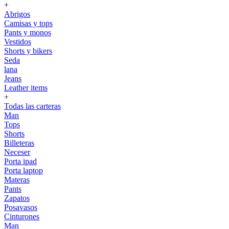
+
Abrigos
Camisas y tops
Pants y monos
Vestidos
Shorts y bikers
Seda
lana
Jeans
Leather items
+
Todas las carteras
Man
Tops
Shorts
Billeteras
Neceser
Porta ipad
Porta laptop
Materas
Pants
Zapatos
Posavasos
Cinturones
Man