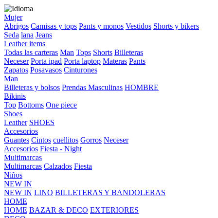
Mujer
Abrigos
Camisas y tops
Pants y monos
Vestidos
Shorts y bikers
Seda
lana
Jeans
Leather items
Todas las carteras
Man
Tops
Shorts
Billeteras
Neceser
Porta ipad
Porta laptop
Materas
Pants
Zapatos
Posavasos
Cinturones
Man
Billeteras y bolsos
Prendas Masculinas
HOMBRE
Bikinis
Top
Bottoms
One piece
Shoes
Leather
SHOES
Accesorios
Guantes
Cintos
cuellitos
Gorros
Neceser
Accesorios
Fiesta - Night
Multimarcas
Multimarcas
Calzados
Fiesta
Niños
NEW IN
NEW IN
LINO
BILLETERAS Y BANDOLERAS
HOME
HOME
BAZAR & DECO
EXTERIORES