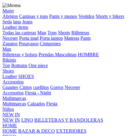
Mujer
Abrigos
Camisas y tops
Pants y monos
Vestidos
Shorts y bikers
Seda
lana
Jeans
Leather items
Todas las carteras
Man
Tops
Shorts
Billeteras
Neceser
Porta ipad
Porta laptop
Materas
Pants
Zapatos
Posavasos
Cinturones
Man
Billeteras y bolsos
Prendas Masculinas
HOMBRE
Bikinis
Top
Bottoms
One piece
Shoes
Leather
SHOES
Accesorios
Guantes
Cintos
cuellitos
Gorros
Neceser
Accesorios
Fiesta - Night
Multimarcas
Multimarcas
Calzados
Fiesta
Niños
NEW IN
NEW IN
LINO
BILLETERAS Y BANDOLERAS
HOME
HOME
BAZAR & DECO
EXTERIORES