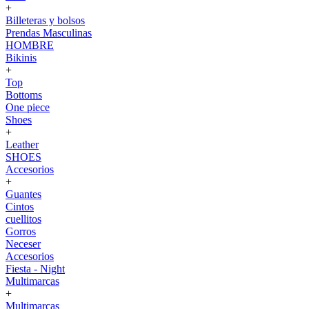
+
Billeteras y bolsos
Prendas Masculinas
HOMBRE
Bikinis
+
Top
Bottoms
One piece
Shoes
+
Leather
SHOES
Accesorios
+
Guantes
Cintos
cuellitos
Gorros
Neceser
Accesorios
Fiesta - Night
Multimarcas
+
Multimarcas