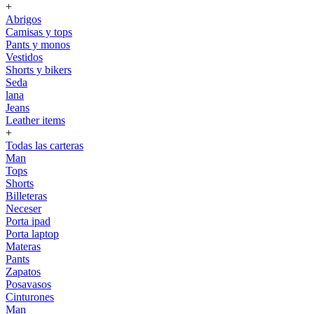
+
Abrigos
Camisas y tops
Pants y monos
Vestidos
Shorts y bikers
Seda
lana
Jeans
Leather items
+
Todas las carteras
Man
Tops
Shorts
Billeteras
Neceser
Porta ipad
Porta laptop
Materas
Pants
Zapatos
Posavasos
Cinturones
Man