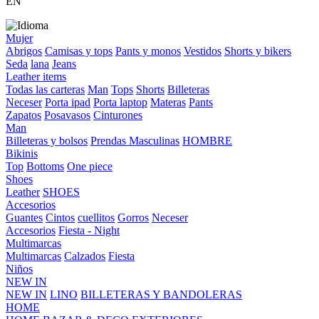
EN
Mujer
Abrigos
Camisas y tops
Pants y monos
Vestidos
Shorts y bikers
Seda
lana
Jeans
Leather items
Todas las carteras
Man
Tops
Shorts
Billeteras
Neceser
Porta ipad
Porta laptop
Materas
Pants
Zapatos
Posavasos
Cinturones
Man
Billeteras y bolsos
Prendas Masculinas
HOMBRE
Bikinis
Top
Bottoms
One piece
Shoes
Leather
SHOES
Accesorios
Guantes
Cintos
cuellitos
Gorros
Neceser
Accesorios
Fiesta - Night
Multimarcas
Multimarcas
Calzados
Fiesta
Niños
NEW IN
NEW IN
LINO
BILLETERAS Y BANDOLERAS
HOME