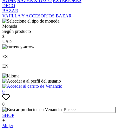
HOME
BAZAR & DECO
EXTERIORES
DECO
BAZAR
VAJILLA Y ACCESORIOS
BAZAR
Moneda
Según producto
$
USD
ES
EN
0
0
SHOP
+
Mujer