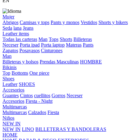
EN
Mujer
Abrigos
Camisas y tops
Pants y monos
Vestidos
Shorts y bikers
Seda
lana
Jeans
Leather items
Todas las carteras
Man
Tops
Shorts
Billeteras
Neceser
Porta ipad
Porta laptop
Materas
Pants
Zapatos
Posavasos
Cinturones
Man
Billeteras y bolsos
Prendas Masculinas
HOMBRE
Bikinis
Top
Bottoms
One piece
Shoes
Leather
SHOES
Accesorios
Guantes
Cintos
cuellitos
Gorros
Neceser
Accesorios
Fiesta - Night
Multimarcas
Multimarcas
Calzados
Fiesta
Niños
NEW IN
NEW IN
LINO
BILLETERAS Y BANDOLERAS
HOME