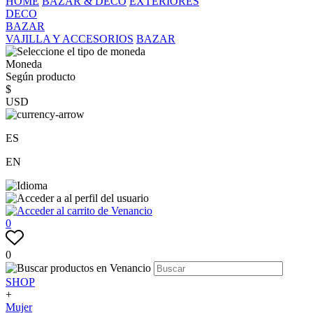
HOME
BAZAR & DECO
EXTERIORES
DECO
BAZAR
VAJILLA Y ACCESORIOS
BAZAR
Moneda
Según producto
$
USD
ES
EN
0
0
SHOP
+
Mujer