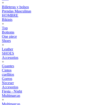
+
Billeteras y bolsos
Prendas Masculinas
HOMBRE
Bikinis
+
Top
Bottoms
One piece
Shoes
+
Leather
SHOES
Accesorios
+
Guantes
Cintos
cuellitos
Gorros
Neceser
Accesorios
Fiesta - Night
Multimarcas
+
Multimarcas