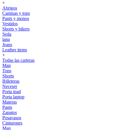
+
Abrigos
Camisas y tops
Pants y monos
Vestidos
Shorts y bikers
Seda
lana
Jeans
Leather items
+
Todas las carteras
Man
Tops
Shorts
Billeteras
Neceser
Porta ipad
Porta laptop
Materas
Pants
Zapatos
Posavasos
Cinturones
Man