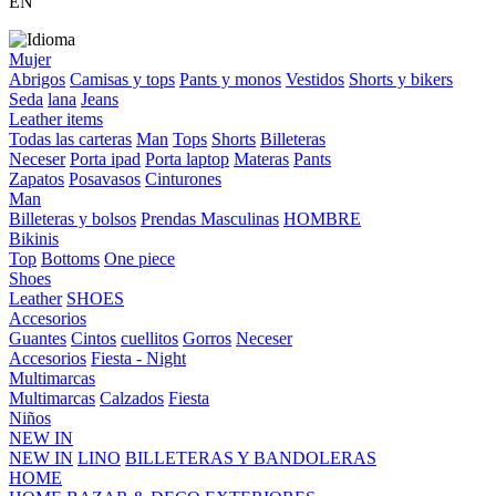
EN
Mujer
Abrigos
Camisas y tops
Pants y monos
Vestidos
Shorts y bikers
Seda
lana
Jeans
Leather items
Todas las carteras
Man
Tops
Shorts
Billeteras
Neceser
Porta ipad
Porta laptop
Materas
Pants
Zapatos
Posavasos
Cinturones
Man
Billeteras y bolsos
Prendas Masculinas
HOMBRE
Bikinis
Top
Bottoms
One piece
Shoes
Leather
SHOES
Accesorios
Guantes
Cintos
cuellitos
Gorros
Neceser
Accesorios
Fiesta - Night
Multimarcas
Multimarcas
Calzados
Fiesta
Niños
NEW IN
NEW IN
LINO
BILLETERAS Y BANDOLERAS
HOME