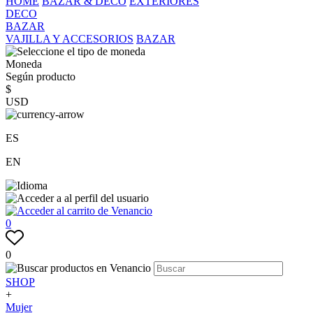
HOME
BAZAR & DECO
EXTERIORES
DECO
BAZAR
VAJILLA Y ACCESORIOS
BAZAR
Moneda
Según producto
$
USD
ES
EN
0
0
SHOP
+
Mujer