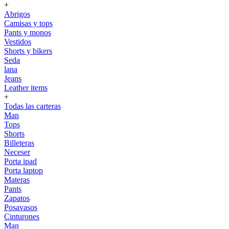
+
Abrigos
Camisas y tops
Pants y monos
Vestidos
Shorts y bikers
Seda
lana
Jeans
Leather items
+
Todas las carteras
Man
Tops
Shorts
Billeteras
Neceser
Porta ipad
Porta laptop
Materas
Pants
Zapatos
Posavasos
Cinturones
Man