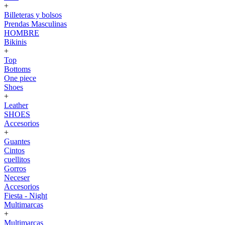
+
Billeteras y bolsos
Prendas Masculinas
HOMBRE
Bikinis
+
Top
Bottoms
One piece
Shoes
+
Leather
SHOES
Accesorios
+
Guantes
Cintos
cuellitos
Gorros
Neceser
Accesorios
Fiesta - Night
Multimarcas
+
Multimarcas