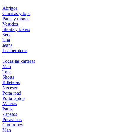
+
Abrigos
Camisas y tops
Pants y monos
Vestidos
Shorts y bikers
Seda
lana
Jeans
Leather items
+
Todas las carteras
Man
Tops
Shorts
Billeteras
Neceser
Porta ipad
Porta laptop
Materas
Pants
Zapatos
Posavasos
Cinturones
Man