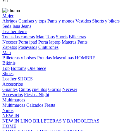
EN
Mujer
Abrigos
Camisas y tops
Pants y monos
Vestidos
Shorts y bikers
Seda
lana
Jeans
Leather items
Todas las carteras
Man
Tops
Shorts
Billeteras
Neceser
Porta ipad
Porta laptop
Materas
Pants
Zapatos
Posavasos
Cinturones
Man
Billeteras y bolsos
Prendas Masculinas
HOMBRE
Bikinis
Top
Bottoms
One piece
Shoes
Leather
SHOES
Accesorios
Guantes
Cintos
cuellitos
Gorros
Neceser
Accesorios
Fiesta - Night
Multimarcas
Multimarcas
Calzados
Fiesta
Niños
NEW IN
NEW IN
LINO
BILLETERAS Y BANDOLERAS
HOME