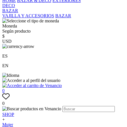
HOME
BAZAR & DECO
EXTERIORES
DECO
BAZAR
VAJILLA Y ACCESORIOS
BAZAR
Moneda
Según producto
$
USD
ES
EN
0
0
SHOP
+
Mujer