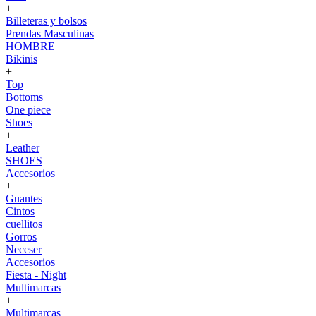
+
Billeteras y bolsos
Prendas Masculinas
HOMBRE
Bikinis
+
Top
Bottoms
One piece
Shoes
+
Leather
SHOES
Accesorios
+
Guantes
Cintos
cuellitos
Gorros
Neceser
Accesorios
Fiesta - Night
Multimarcas
+
Multimarcas