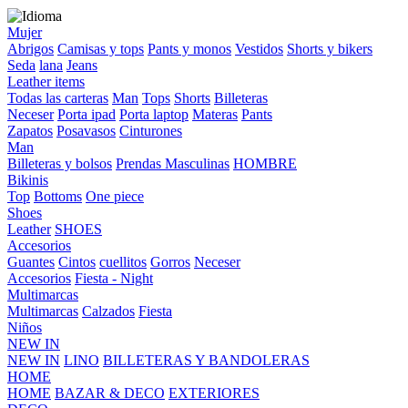
Mujer
Abrigos
Camisas y tops
Pants y monos
Vestidos
Shorts y bikers
Seda
lana
Jeans
Leather items
Todas las carteras
Man
Tops
Shorts
Billeteras
Neceser
Porta ipad
Porta laptop
Materas
Pants
Zapatos
Posavasos
Cinturones
Man
Billeteras y bolsos
Prendas Masculinas
HOMBRE
Bikinis
Top
Bottoms
One piece
Shoes
Leather
SHOES
Accesorios
Guantes
Cintos
cuellitos
Gorros
Neceser
Accesorios
Fiesta - Night
Multimarcas
Multimarcas
Calzados
Fiesta
Niños
NEW IN
NEW IN
LINO
BILLETERAS Y BANDOLERAS
HOME
HOME
BAZAR & DECO
EXTERIORES