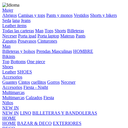
Mujer
Abrigos
Camisas y tops
Pants y monos
Vestidos
Shorts y bikers
Seda
lana
Jeans
Leather items
Todas las carteras
Man
Tops
Shorts
Billeteras
Neceser
Porta ipad
Porta laptop
Materas
Pants
Zapatos
Posavasos
Cinturones
Man
Billeteras y bolsos
Prendas Masculinas
HOMBRE
Bikinis
Top
Bottoms
One piece
Shoes
Leather
SHOES
Accesorios
Guantes
Cintos
cuellitos
Gorros
Neceser
Accesorios
Fiesta - Night
Multimarcas
Multimarcas
Calzados
Fiesta
Niños
NEW IN
NEW IN
LINO
BILLETERAS Y BANDOLERAS
HOME
HOME
BAZAR & DECO
EXTERIORES