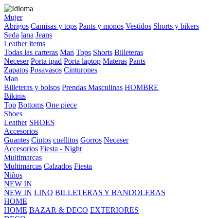
Mujer
Abrigos
Camisas y tops
Pants y monos
Vestidos
Shorts y bikers
Seda
lana
Jeans
Leather items
Todas las carteras
Man
Tops
Shorts
Billeteras
Neceser
Porta ipad
Porta laptop
Materas
Pants
Zapatos
Posavasos
Cinturones
Man
Billeteras y bolsos
Prendas Masculinas
HOMBRE
Bikinis
Top
Bottoms
One piece
Shoes
Leather
SHOES
Accesorios
Guantes
Cintos
cuellitos
Gorros
Neceser
Accesorios
Fiesta - Night
Multimarcas
Multimarcas
Calzados
Fiesta
Niños
NEW IN
NEW IN
LINO
BILLETERAS Y BANDOLERAS
HOME
HOME
BAZAR & DECO
EXTERIORES