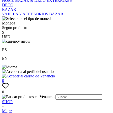
HOME
BAZAR & DECO
EXTERIORES
DECO
BAZAR
VAJILLA Y ACCESORIOS
BAZAR
Moneda
Según producto
$
USD
ES
EN
0
0
SHOP
+
Mujer