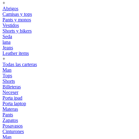
+
Abrigos
Camisas y tops
Pants y monos
Vestidos
Shorts y bikers
Seda
lana
Jeans
Leather items
+
Todas las carteras
Man
Tops
Shorts
Billeteras
Neceser
Porta ipad
Porta laptop
Materas
Pants
Zapatos
Posavasos
Cinturones
Man