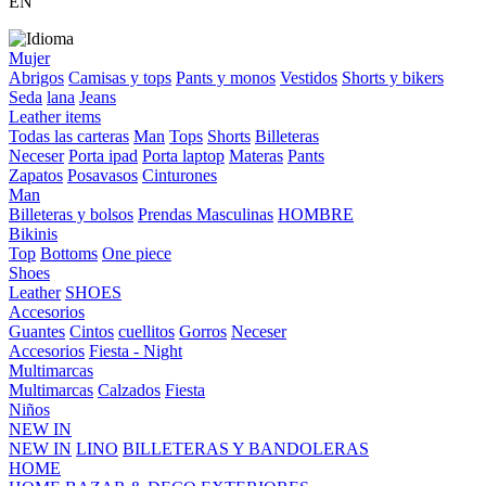
EN
Mujer
Abrigos
Camisas y tops
Pants y monos
Vestidos
Shorts y bikers
Seda
lana
Jeans
Leather items
Todas las carteras
Man
Tops
Shorts
Billeteras
Neceser
Porta ipad
Porta laptop
Materas
Pants
Zapatos
Posavasos
Cinturones
Man
Billeteras y bolsos
Prendas Masculinas
HOMBRE
Bikinis
Top
Bottoms
One piece
Shoes
Leather
SHOES
Accesorios
Guantes
Cintos
cuellitos
Gorros
Neceser
Accesorios
Fiesta - Night
Multimarcas
Multimarcas
Calzados
Fiesta
Niños
NEW IN
NEW IN
LINO
BILLETERAS Y BANDOLERAS
HOME