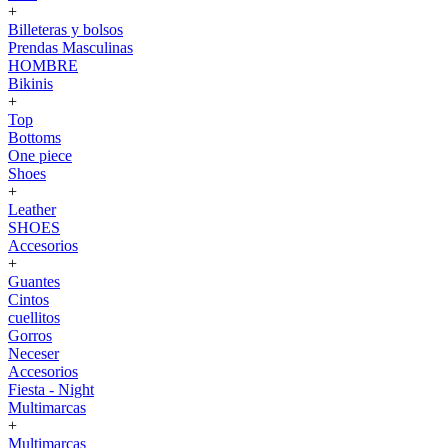
+
Billeteras y bolsos
Prendas Masculinas
HOMBRE
Bikinis
+
Top
Bottoms
One piece
Shoes
+
Leather
SHOES
Accesorios
+
Guantes
Cintos
cuellitos
Gorros
Neceser
Accesorios
Fiesta - Night
Multimarcas
+
Multimarcas