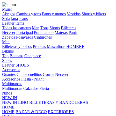
Mujer
Abrigos
Camisas y tops
Pants y monos
Vestidos
Shorts y bikers
Seda
lana
Jeans
Leather items
Todas las carteras
Man
Tops
Shorts
Billeteras
Neceser
Porta ipad
Porta laptop
Materas
Pants
Zapatos
Posavasos
Cinturones
Man
Billeteras y bolsos
Prendas Masculinas
HOMBRE
Bikinis
Top
Bottoms
One piece
Shoes
Leather
SHOES
Accesorios
Guantes
Cintos
cuellitos
Gorros
Neceser
Accesorios
Fiesta - Night
Multimarcas
Multimarcas
Calzados
Fiesta
Niños
NEW IN
NEW IN
LINO
BILLETERAS Y BANDOLERAS
HOME
HOME
BAZAR & DECO
EXTERIORES