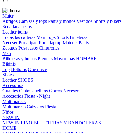
EN
Mujer
Abrigos
Camisas y tops
Pants y monos
Vestidos
Shorts y bikers
Seda
lana
Jeans
Leather items
Todas las carteras
Man
Tops
Shorts
Billeteras
Neceser
Porta ipad
Porta laptop
Materas
Pants
Zapatos
Posavasos
Cinturones
Man
Billeteras y bolsos
Prendas Masculinas
HOMBRE
Bikinis
Top
Bottoms
One piece
Shoes
Leather
SHOES
Accesorios
Guantes
Cintos
cuellitos
Gorros
Neceser
Accesorios
Fiesta - Night
Multimarcas
Multimarcas
Calzados
Fiesta
Niños
NEW IN
NEW IN
LINO
BILLETERAS Y BANDOLERAS
HOME