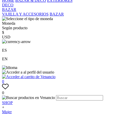
HOME
BAZAR & DECO
EXTERIORES
DECO
BAZAR
VAJILLA Y ACCESORIOS
BAZAR
Moneda
Según producto
$
USD
ES
EN
0
0
SHOP
+
Mujer