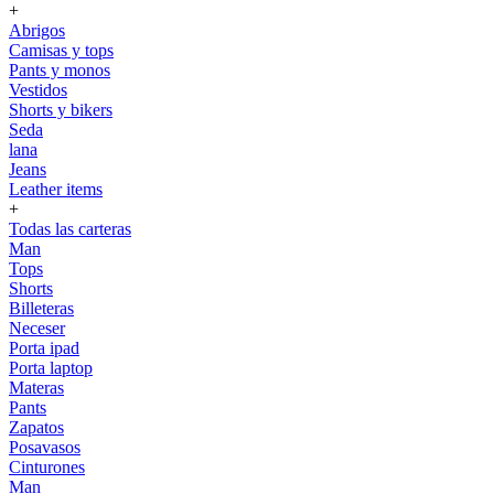
+
Abrigos
Camisas y tops
Pants y monos
Vestidos
Shorts y bikers
Seda
lana
Jeans
Leather items
+
Todas las carteras
Man
Tops
Shorts
Billeteras
Neceser
Porta ipad
Porta laptop
Materas
Pants
Zapatos
Posavasos
Cinturones
Man