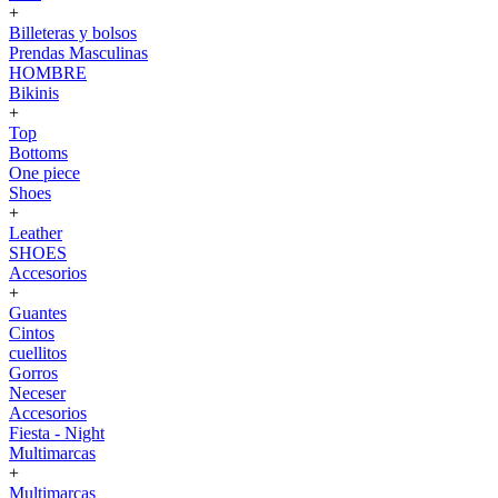
+
Billeteras y bolsos
Prendas Masculinas
HOMBRE
Bikinis
+
Top
Bottoms
One piece
Shoes
+
Leather
SHOES
Accesorios
+
Guantes
Cintos
cuellitos
Gorros
Neceser
Accesorios
Fiesta - Night
Multimarcas
+
Multimarcas