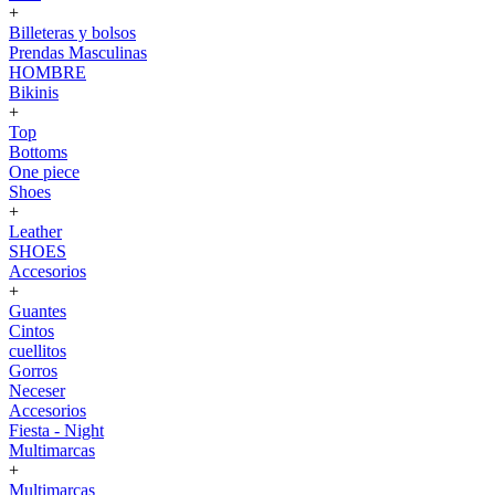
+
Billeteras y bolsos
Prendas Masculinas
HOMBRE
Bikinis
+
Top
Bottoms
One piece
Shoes
+
Leather
SHOES
Accesorios
+
Guantes
Cintos
cuellitos
Gorros
Neceser
Accesorios
Fiesta - Night
Multimarcas
+
Multimarcas