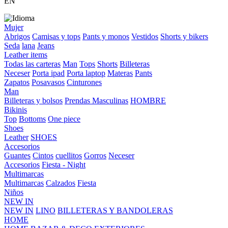
EN
Mujer
Abrigos
Camisas y tops
Pants y monos
Vestidos
Shorts y bikers
Seda
lana
Jeans
Leather items
Todas las carteras
Man
Tops
Shorts
Billeteras
Neceser
Porta ipad
Porta laptop
Materas
Pants
Zapatos
Posavasos
Cinturones
Man
Billeteras y bolsos
Prendas Masculinas
HOMBRE
Bikinis
Top
Bottoms
One piece
Shoes
Leather
SHOES
Accesorios
Guantes
Cintos
cuellitos
Gorros
Neceser
Accesorios
Fiesta - Night
Multimarcas
Multimarcas
Calzados
Fiesta
Niños
NEW IN
NEW IN
LINO
BILLETERAS Y BANDOLERAS
HOME