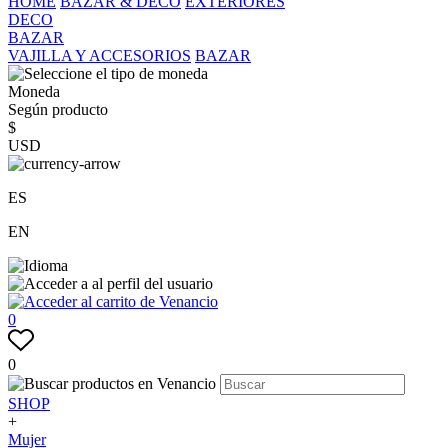
HOME
BAZAR & DECO
EXTERIORES
DECO
BAZAR
VAJILLA Y ACCESORIOS
BAZAR
Moneda
Según producto
$
USD
ES
EN
0
0
SHOP
+
Mujer