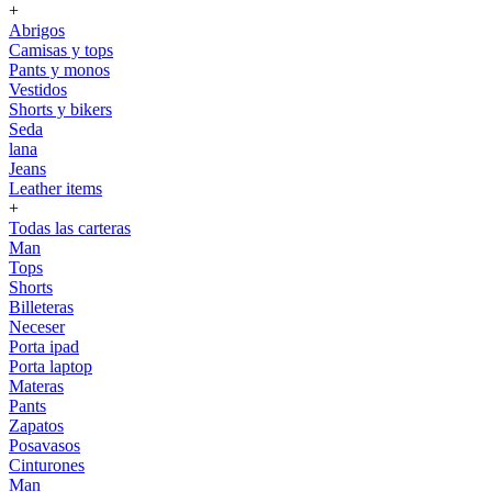
+
Abrigos
Camisas y tops
Pants y monos
Vestidos
Shorts y bikers
Seda
lana
Jeans
Leather items
+
Todas las carteras
Man
Tops
Shorts
Billeteras
Neceser
Porta ipad
Porta laptop
Materas
Pants
Zapatos
Posavasos
Cinturones
Man