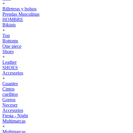
+
Billeteras y bolsos
Prendas Masculinas
HOMBRE
Bikinis
+
Top
Bottoms
One piece
Shoes
+
Leather
SHOES
Accesorios
+
Guantes
Cintos
cuellitos
Gorros
Neceser
Accesorios
Fiesta - Night
Multimarcas
+
Multimarcas