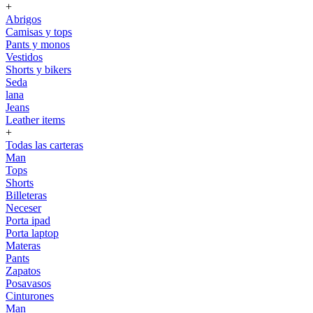
+
Abrigos
Camisas y tops
Pants y monos
Vestidos
Shorts y bikers
Seda
lana
Jeans
Leather items
+
Todas las carteras
Man
Tops
Shorts
Billeteras
Neceser
Porta ipad
Porta laptop
Materas
Pants
Zapatos
Posavasos
Cinturones
Man