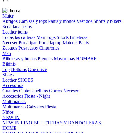
EN
Mujer
Abrigos
Camisas y tops
Pants y monos
Vestidos
Shorts y bikers
Seda
lana
Jeans
Leather items
Todas las carteras
Man
Tops
Shorts
Billeteras
Neceser
Porta ipad
Porta laptop
Materas
Pants
Zapatos
Posavasos
Cinturones
Man
Billeteras y bolsos
Prendas Masculinas
HOMBRE
Bikinis
Top
Bottoms
One piece
Shoes
Leather
SHOES
Accesorios
Guantes
Cintos
cuellitos
Gorros
Neceser
Accesorios
Fiesta - Night
Multimarcas
Multimarcas
Calzados
Fiesta
Niños
NEW IN
NEW IN
LINO
BILLETERAS Y BANDOLERAS
HOME