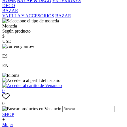
HOME
BAZAR & DECO
EXTERIORES
DECO
BAZAR
VAJILLA Y ACCESORIOS
BAZAR
Moneda
Según producto
$
USD
ES
EN
0
0
SHOP
+
Mujer