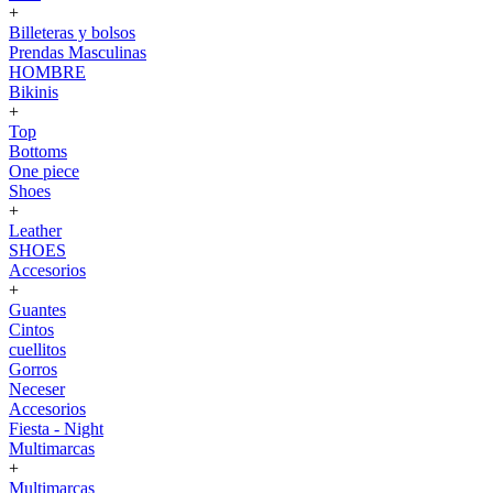
+
Billeteras y bolsos
Prendas Masculinas
HOMBRE
Bikinis
+
Top
Bottoms
One piece
Shoes
+
Leather
SHOES
Accesorios
+
Guantes
Cintos
cuellitos
Gorros
Neceser
Accesorios
Fiesta - Night
Multimarcas
+
Multimarcas