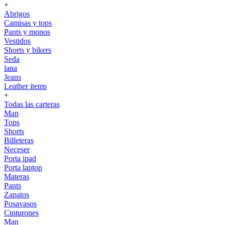
+
Abrigos
Camisas y tops
Pants y monos
Vestidos
Shorts y bikers
Seda
lana
Jeans
Leather items
+
Todas las carteras
Man
Tops
Shorts
Billeteras
Neceser
Porta ipad
Porta laptop
Materas
Pants
Zapatos
Posavasos
Cinturones
Man