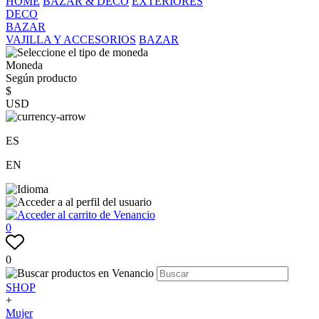
HOME
BAZAR & DECO
EXTERIORES
DECO
BAZAR
VAJILLA Y ACCESORIOS
BAZAR
Moneda
Según producto
$
USD
ES
EN
0
0
SHOP
+
Mujer