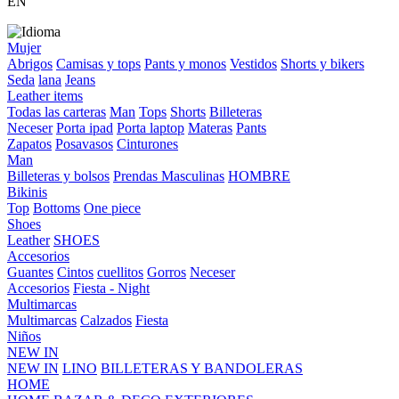
EN
Mujer
Abrigos
Camisas y tops
Pants y monos
Vestidos
Shorts y bikers
Seda
lana
Jeans
Leather items
Todas las carteras
Man
Tops
Shorts
Billeteras
Neceser
Porta ipad
Porta laptop
Materas
Pants
Zapatos
Posavasos
Cinturones
Man
Billeteras y bolsos
Prendas Masculinas
HOMBRE
Bikinis
Top
Bottoms
One piece
Shoes
Leather
SHOES
Accesorios
Guantes
Cintos
cuellitos
Gorros
Neceser
Accesorios
Fiesta - Night
Multimarcas
Multimarcas
Calzados
Fiesta
Niños
NEW IN
NEW IN
LINO
BILLETERAS Y BANDOLERAS
HOME